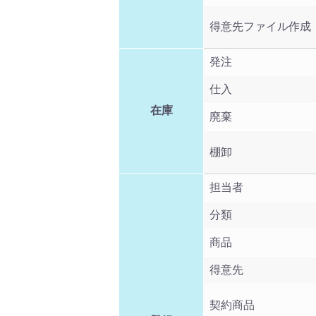
得意先ファイル作成
発注
仕入
在庫
廃棄
棚卸
担当者
分類
商品
得意先
契約商品