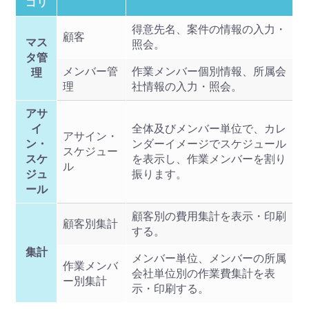
ゴリ
得意先名、案件の情報の入力・
顧客
マス
照会。
タ管
メンバー管
作業メンバー個別情報、所属会
理
理
社情報の入力・照会。
アサ
イ
全体及びメンバー単位で、カレ
アサイン・
ン・
ンダーイメージでスケジュール
スケジュー
スケ
を表示し、作業メンバーを割り
ル
ジュ
振ります。
ール
顧客別の費用集計を表示・印刷
顧客別集計
する。
集計
メンバー単位、メンバーの所属
作業メンバ
会社単位別の作業費集計を表
ー別集計
示・印刷する。